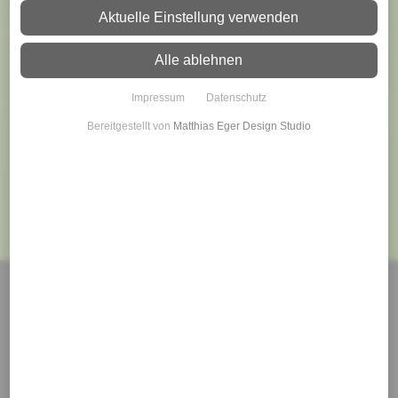
Warenkorb ist noch leer
Aktuelle Einstellung verwenden
Weiter
Alle ablehnen
Impressum
Datenschutz
Bereitgestellt von
Matthias Eger Design Studio
Made in Germany
Im Herzen der Oberpfalz werden die Produkte in mühevoller
Einzelfertigung hergestellt.
Individuelle Größen