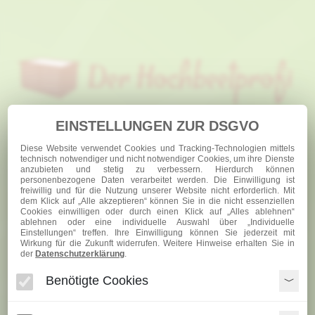
EINSTELLUNGEN ZUR DSGVO
Diese Website verwendet Cookies und Tracking-Technologien mittels
technisch notwendiger und nicht notwendiger Cookies, um ihre Dienste
anzubieten und stetig zu verbessern. Hierdurch können
personenbezogene Daten verarbeitet werden. Die Einwilligung ist
freiwillig und für die Nutzung unserer Website nicht erforderlich. Mit
dem Klick auf „Alle akzeptieren“ können Sie in die nicht essenziellen
Kategorien
Cookies einwilligen oder durch einen Klick auf „Alles ablehnen“
ablehnen oder eine individuelle Auswahl über „Individuelle
Einstellungen“ treffen. Ihre Einwilligung können Sie jederzeit mit
Wirkung für die Zukunft widerrufen. Weitere Hinweise erhalten Sie in
der
Datenschutzerklärung
.
Individuelle Hochbeete nach
Benötigte Cookies
Wunschmaß und -form